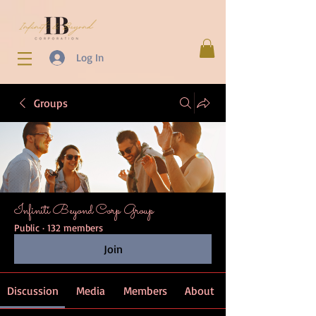
Log In
Groups
Infiniti Beyond Corp Group
Public
·
132 members
Join
Discussion
Media
Members
About