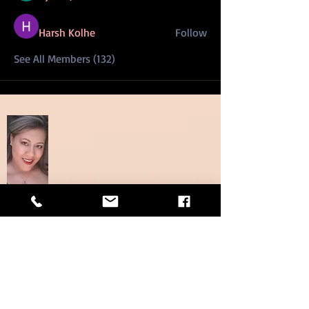
Harsh Kolhe
Follow
See All Members (132)
Shentile M. Wilson
Contact:
209.379.5141
Email:
contact@ibcorp.info
Location: Charlotte, NC