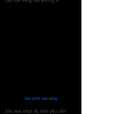
cây mai vàng tán khổng lồ
Theo dòng lịch sử ghi nhận ngay cạnh 
gốc cây, "cụ mai" này được bác Xí trồng 
từ năm 1964 và sau đó được ông Trần 
Công Định chăm sóc từ năm 1984. Từ 
năm 1985, cây mai được chuyển ra đất 
và tiếp tục được ông Trần Công Thạnh 
– người con trai trong gia đình – chăm 
sóc cho đến nay.
Ông Trần Công Thạnh, chủ nhân hiện tại 
của cây mai, chia sẻ: “Hàng năm, tôi luôn 
tỉ mỉ chăm sóc, tưới nước và tỉa lá đúng 
ngày để cây nở hoa vàng rực đúng dịp 
mùng 1 Tết. Nhưng năm nay thời tiết 
thay đổi bất thường, khiến cây ra nhiều 
lá hơn, hoa không rộ như mọi năm.”
Xem thêm: 
bán phôi mai vàng
.
Sắc mai nhạt đi, tình yêu vẫn 