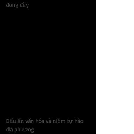
đong đầy
Cây mai vàng có tán rộng lớn, từng 
được ví như biểu tượng sắc xuân của 
Đồng Nai. Dù năm nay hoa không nở 
rực rỡ, nhưng dáng cây vững chãi, bề 
thế vẫn khiến nhiều người trầm trồ. 
Cây cao hơn 5m với tán rộng hàng chục 
mét, là thành quả của sự kiên trì và 
chăm sóc tận tụy suốt nhiều thập kỷ.
Tết Giáp Thìn 2024, thời tiết nắng nóng 
kéo dài tại khu vực miền Đông Nam Bộ 
đã phần nào ảnh hưởng đến khả năng 
nở hoa của cây. “Năm nay mai kém sắc 
hơn, nhưng tôi vẫn dành mọi tâm 
huyết để cây có thể khoe sắc trong 
tương lai,” ông Thạnh bộc bạch.
Dấu ấn văn hóa và niềm tự hào 
địa phương