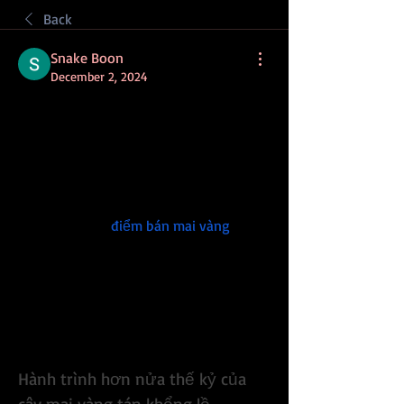
Back
Snake Boon
December 2, 2024
Chiêm ngưỡng cây mai vàng 60 năm 
tuổi – Biểu tượng rực rỡ của Đồng Nai
Trong không khí Tết truyền thống, cây 
mai vàng 60 năm tuổi tại đường Ngô 
Quyền, thị trấn Gia Ray, huyện Xuân Lộc, 
tỉnh Đồng Nai, 
điểm bán mai vàng
, từ 
lâu đã trở thành điểm đến quen thuộc 
của người dân và du khách khắp nơi. 
Tuy nhiên, Tết Giáp Thìn 2024, cây mai 
nổi tiếng này kém sắc hơn mọi năm, để 
lại chút tiếc nuối trong lòng những 
người yêu hoa xuân.
Hành trình hơn nửa thế kỷ của 