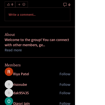
0
0
Write a comment...
About
Welcome to the group! You can connect
with other members, ge
...
Read more
Members
Riya Patel
Follow
risoxube
Follow
risoxube
dak95435
Follow
dak95435
Ojasvi Jain
Follow