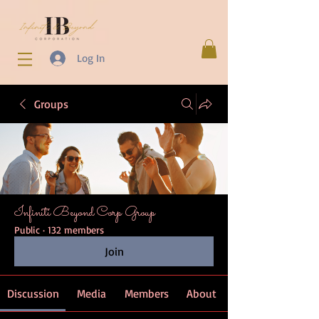
Log In
Groups
Infiniti Beyond Corp Group
Public
·
132 members
Join
Discussion
Media
Members
About