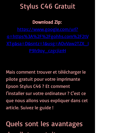
Stylus C46 Gratuit
Download Zip: 
https://www.google.com/url?
q=https%3A%2F%2Fgohhs.com%2F2tV
XTg&sa=D&sntz=1&usg=AOvVaw2TZX_I
P9h9oy_czgcjizrH
Mais comment trouver et télécharger le 
pilote gratuit pour votre imprimante 
Epson Stylus C46 ? Et comment 
l'installer sur votre ordinateur ? C'est ce 
que nous allons vous expliquer dans cet 
article. Suivez le guide !
Quels sont les avantages 