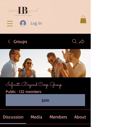
Log In
Groups
Infiniti Beyond Corp Group
Public
·
132 members
Join
Discussion
Media
Members
About