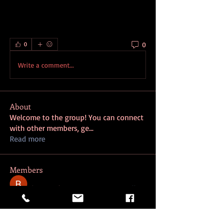
phần thưởng khi cá cược kèo chấp 
0,75.
0
0
Write a comment...
About
Welcome to the group! You can connect
with other members, ge
...
Read more
Members
Riya Patel
Follow
risoxube
Follow
risoxube