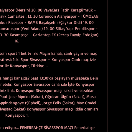
alyaspor (Mersin) 20. 00 VavaCars Fatih Karagümrük - 
Aralık Cumartesi: 13. 30 Corendon Alanyaspor - TÜMOSAN 
kur Rizespor - RAMS Başakşehir (Çaykur Didi) 19. 00 
amsunspor (Yeni Adana) 19. 00 Siltaş Yapı Pendikspor - 
 13. 30 Kasımpaşa - Gaziantep FK (Recep Tayyip Erdoğan) 
16. 

ein sport 1 bet tv izle Maçın kanalı, canlı yayın ve maç 
süresi: 1dk. Spor Sivasspor – Konyaspor Canlı maç izle 
or ile Konyaspor, Türkiye ...

a hangi kanalda? Saat 13:30’da başlayan müsabaka Bein 
enebilir. Konyaspor Sivasspor canlı izle İşte Konyaspor 
iniz link. Konyaspor Sivasspor maçı sakat ve cezalılar 
Paul-Jose Mpoku (Sakat), Oğulcan Ülgün (Sakat), Musa 
ppindangoye (Şüpheli), Jorge Felix (Sakat), Max Gradel 
 Ulvestad (Sakat) Konyaspor Sivasspor maçı iddia oranları 
Konyaspor: 1. 

am ediyor... FENERBAHÇE SİVASSPOR MAÇI Fenerbahçe 