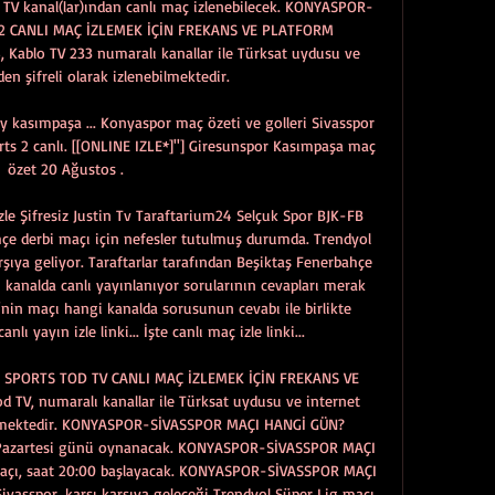
d TV kanal(lar)ından canlı maç izlenebilecek. KONYASPOR-
2 CANLI MAÇ İZLEMEK İÇİN FREKANS VE PLATFORM 
, Kablo TV 233 numaralı kanallar ile Türksat uydusu ve 
en şifreli olarak izlenebilmektedir. 

 kasımpaşa ... Konyaspor maç özeti ve golleri Sivasspor 
rts 2 canlı. [[ONLINE IZLE*]''] Giresunspor Kasımpaşa maç 
özet 20 Ağustos .

zle Şifresiz Justin Tv Taraftarium24 Selçuk Spor BJK-FB 
e derbi maçı için nefesler tutulmuş durumda. Trendyol 
şıya geliyor. Taraftarlar tarafından Beşiktaş Fenerbahçe 
kanalda canlı yayınlanıyor sorularının cevapları merak 
'nin maçı hangi kanalda sorusunun cevabı ile birlikte 
ı yayın izle linki... İşte canlı maç izle linki... 

SPORTS TOD TV CANLI MAÇ İZLEMEK İÇİN FREKANS VE 
TV, numaralı kanallar ile Türksat uydusu ve internet 
ebilmektedir. KONYASPOR-SİVASSPOR MAÇI HANGİ GÜN? 
k Pazartesi günü oynanacak. KONYASPOR-SİVASSPOR MAÇI 
çı, saat 20:00 başlayacak. KONYASPOR-SİVASSPOR MAÇI 
sspor, karşı karşıya geleceği Trendyol Süper Lig maçı, 