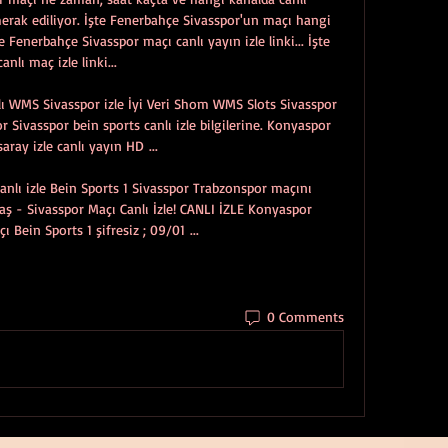
merak ediliyor. İşte Fenerbahçe Sivasspor'un maçı hangi 
 Fenerbahçe Sivasspor maçı canlı yayın izle linki... İşte 
canlı maç izle linki... 

ı WMS Sivasspor izle İyi Veri Shom WMS Slots Sivasspor 
 Sivasspor bein sports canlı izle bilgilerine. Konyaspor 
aray izle canlı yayın HD ...

anlı izle Bein Sports 1 Sivasspor Trabzonspor maçını 
ş - Sivasspor Maçı Canlı İzle! CANLI İZLE Konyaspor 
 Bein Sports 1 şifresiz ; 09/01 ...
0 Comments