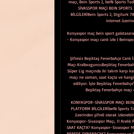
maçı, Bein Sports 2, beIN Sports To
SİVASSPOR MAÇI BEIN SPORTS 
BİLGİLERİBein Sports 2, Digiturk 78
internet üzerind
Konyaspor maç bein sport galatasaray
- Konyaspor maçı canlı izle | Beinspo
Şifresiz Beşiktaş Fenerbahçe Canlı İ
Maçı KralbozguncuBeşiktaş Fenerbahç
Süper Lig maçında iki takım karşı kar
maçı ne zaman, saat kaçta ve hangi 
ediliyor. İşte Beşiktaş Fenerbahçe
Beşiktaş Fenerbahçe maçı canl
KONYASPOR-SİVASSPOR MAÇI BEIN 
PLATFORM BİLGİLERİbeIN Sports Tod 
üzerinden şifreli olarak izlen
Konyaspor-Sivasspor Maçı, 11 Aralı
SAAT KAÇTA? Konyaspor-Sivasspor Ma
NEREDE OYNANACAK? Konyaspor ve Siva