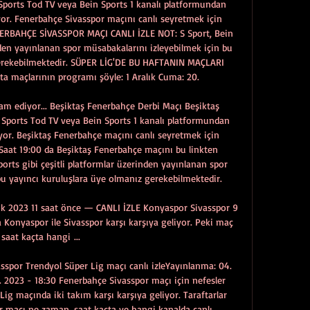
Sports Tod TV veya Bein Sports 1 kanalı platformundan 
yor. Fenerbahçe Sivasspor maçını canlı seyretmek için 
 FENERBAHÇE SİVASSPOR MAÇI CANLI İZLE NOT: S Sport, Bein 
nden yayınlanan spor müsabakalarını izleyebilmek için bu 
gerekebilmektedir. SÜPER LİG'DE BU HAFTANIN MAÇLARI 
ta maçlarının programı şöyle: 1 Aralık Cuma: 20. 

m ediyor... Beşiktaş Fenerbahçe Derbi Maçı Beşiktaş 
Sports Tod TV veya Bein Sports 1 kanalı platformundan 
uyor. Beşiktaş Fenerbahçe maçını canlı seyretmek için 
.. Saat 19:00 da Beşiktaş Fenerbahçe maçını bu linkten 
Sports gibi çeşitli platformlar üzerinden yayınlanan spor 
u yayıncı kuruluşlara üye olmanız gerekebilmektedir. 

lık 2023 11 saat önce — CANLI İZLE Konyaspor Sivasspor 9 
Konyaspor ile Sivasspor karşı karşıya geliyor. Peki maç 
saat kaçta hangi ...

spor Trendyol Süper Lig maçı canlı izleYayınlanma: 04. 
 2023 - 18:30 Fenerbahçe Sivasspor maçı için nefesler 
g maçında iki takım karşı karşıya geliyor. Taraftarlar 
 maçı ne zaman, saat kaçta ve hangi kanalda canlı 