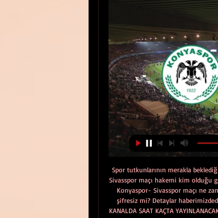
Spor tutkunlarının merakla beklediğ
Sivasspor maçı hakemi kim olduğu g
Konyaspor- Sivasspor maçı ne zam
şifresiz mi? Detaylar haberimizd
KANALDA SAAT KAÇTA YAYINLANACAK? K