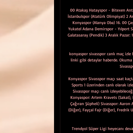
00 Atakaş Hatayspor - Bitexen Ant
İstanbulspor (Atatürk Olimpiyat) 2 
Konyaspor (Alanya Oba) 16. 00 Çay
Yukatel Adana Demirspor - Yılport S
Galatasaray (Pendik) 3 Aralık Pazar:
konyaspor sivasspor canlı maç izle b
linki gibi detaylar haberde. Okuma 
Sivassp
Konyaspor Sivasspor maçı saat kaçt
Sports 1 üzerinden canlı olarak izl
Sivasspor maçı canlı izleyebileceğ
Konyaspor: Artem Kravets (Sakat), 
Çağıran Şüpheli) Sivasspor: Aaron A
(Diğer), Fayçal Fajr (Diğer), Fredrik
Trendyol Süper Ligi heyecanı dev