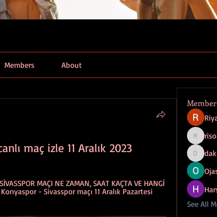
Members
About
Member
Riy
ris
risoxube
nlı maç izle 11 Aralık 2023
dak
dak9543
Ojas
SİVASSPOR MAÇI NE ZAMAN, SAAT KAÇTA VE HANGİ 
Har
yaspor - Sivasspor maçı 11 Aralık Pazartesi 
See All 