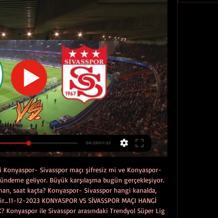
i Konyaspor- Sivasspor maçı şifresiz mi ve Konyaspor- 
ündeme geliyor. Büyük karşılaşma bugün gerçekleşiyor. 
an, saat kaçta? Konyaspor- Sivasspor hangi kanalda, 
edir…11-12-2023 KONYASPOR VS SİVASSPOR MAÇI HANGİ 
onyaspor ile Sivasspor arasındaki Trendyol Süper Lig 