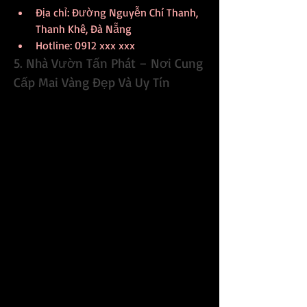
Địa chỉ: Đường Nguyễn Chí Thanh, 
Thanh Khê, Đà Nẵng
Hotline: 0912 xxx xxx
5. Nhà Vườn Tấn Phát – Nơi Cung 
Cấp Mai Vàng Đẹp Và Uy Tín
Nhà Vườn Tấn Phát là một trong những 
địa chỉ phân phối hoa mai vàng uy tín và 
chất lượng tại Đà Nẵng. Với nhiều năm 
kinh nghiệm, Tấn Phát đã tạo dựng 
được uy tín và lòng tin từ khách hàng 
nhờ vào chất lượng sản phẩm và dịch 
vụ tận tình. Tại đây, bạn có thể tìm thấy 
nhiều loại mai từ bình dân đến cao cấp, 
phù hợp với mọi ngân sách.
Điểm đặc biệt của Tấn Phát là sự cẩn 
thận trong từng khâu chăm sóc cây, từ 
việc chọn giống đến quá trình nuôi 
dưỡng, tạo dáng. Những cây mai tại 