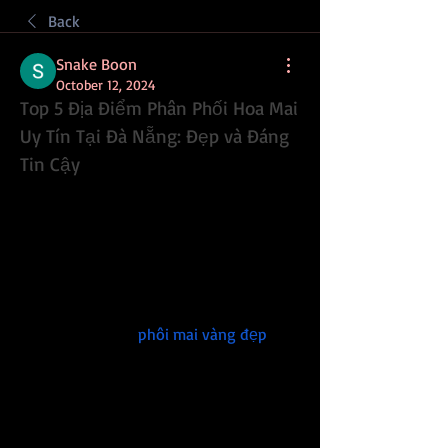
Back
Snake Boon
October 12, 2024
Top 5 Địa Điểm Phân Phối Hoa Mai 
Uy Tín Tại Đà Nẵng: Đẹp và Đáng 
Tin Cậy
Khi Tết đến xuân về, nhu cầu mua sắm 
hoa mai để trang trí nhà cửa tại Đà 
Nẵng tăng cao. Hoa mai vàng rực rỡ 
không chỉ mang đến vẻ đẹp tươi mới 
cho ngôi nhà mà còn là biểu tượng của 
sự thịnh vượng, 
phôi mai vàng đẹp
, 
may mắn cho năm mới. Nếu bạn đang 
tìm kiếm địa chỉ bán hoa mai uy tín, 
chất lượng ở Đà Nẵng, hãy tham khảo 
danh sách dưới đây để chọn cho mình 