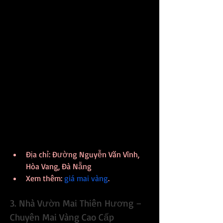
dạng các loại cây cảnh, đặc biệt là hoa 
mai.
Khi đến với Quang Vỹ, bạn sẽ được 
chiêm ngưỡng những gốc mai đẹp, 
dáng thế độc đáo được chăm sóc kỹ 
lưỡng. Đội ngũ nhân viên tại đây luôn 
sẵn lòng tư vấn và hướng dẫn cách 
chăm sóc mai sao cho hoa nở rực rỡ 
đúng dịp Tết. Không chỉ cung cấp mai 
vàng chất lượng, Quang Vỹ còn mang 
đến những trải nghiệm mua sắm thoải 
mái cho khách hàng.
Địa chỉ: Đường Nguyễn Văn Vĩnh, 
Hòa Vang, Đà Nẵng
Xem thêm: 
giá mai vàng
.
3. Nhà Vườn Mai Thiên Hương – 
Chuyên Mai Vàng Cao Cấp