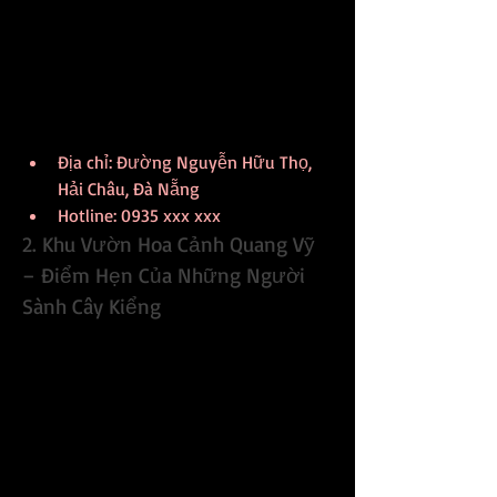
MymyViet Garden sẽ tư vấn giúp bạn 
lựa chọn những chậu mai phù hợp nhất 
với không gian sống. Ngoài ra, bạn còn 
có thể tham quan vườn hoa rực rỡ với 
nhiều màu sắc, tạo cảm giác thư thái và 
dễ chịu ngay từ lần đầu ghé thăm.
Địa chỉ: Đường Nguyễn Hữu Thọ, 
Hải Châu, Đà Nẵng
Hotline: 0935 xxx xxx
2. Khu Vườn Hoa Cảnh Quang Vỹ 
– Điểm Hẹn Của Những Người 
Sành Cây Kiểng
Nằm ở vùng ngoại ô của Đà Nẵng, Khu 
Vườn Hoa Cảnh Quang Vỹ tọa lạc tại 
đường Nguyễn Văn Vĩnh, Hòa Vang là 
một địa điểm không thể bỏ qua nếu 
bạn đang tìm kiếm hoa mai chất lượng. 
Nơi đây được biết đến với dịch vụ 
chăm sóc khách hàng xuất sắc và đa 