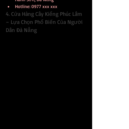
Hotline: 0977 xxx xxx
4. Cửa Hàng Cây Kiểng Phúc Lâm 
– Lựa Chọn Phổ Biến Của Người 
Dân Đà Nẵng
Cửa Hàng Cây Kiểng Phúc Lâm là địa chỉ 
không còn xa lạ với những ai yêu thích 
cây cảnh và hoa mai tại Đà Nẵng. Cửa 
hàng này nổi tiếng với sự phong phú 
về các loại mai, từ những chậu mai mini 
xinh xắn cho đến những cây mai cổ thụ, 
có gốc to và dáng đẹp.
Phúc Lâm thường xuyên nhập về 
những giống mai mới, chất lượng cao 
để đáp ứng nhu cầu đa dạng của khách 
hàng. Đội ngũ nhân viên tại đây luôn 
sẵn sàng hỗ trợ và tư vấn cho khách 
hàng cách chọn mai và chăm sóc để hoa 
nở đúng vào dịp Tết.