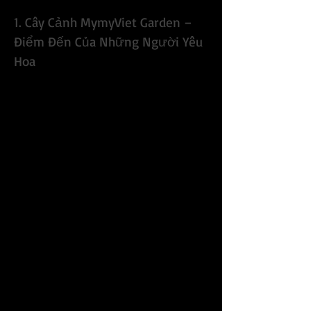
một cây mai thật ưng ý nhé!
1. Cây Cảnh MymyViet Garden – 
Điểm Đến Của Những Người Yêu 
Hoa
Cây Cảnh MymyViet Garden là địa chỉ 
quen thuộc với những ai đam mê cây 
cảnh và hoa mai tại Đà Nẵng. Với mong 
muốn mang đến không gian xanh mát 
và những điểm nhấn sinh động cho 
ngôi nhà của bạn, MymyViet Garden 
không chỉ cung cấp hoa mai mà còn có 
đủ loại cây cảnh như hoa hồng, hoa 
giấy và các loại cây kiểng khác. Đặc biệt, 
vào mỗi dịp Tết, cửa hàng luôn cập 
nhật đa dạng các loại mai vàng từ chậu 
mini đến chậu lớn, phục vụ cho mọi nhu 
cầu của khách hàng.
Đội ngũ nhân viên nhiệt tình tại 