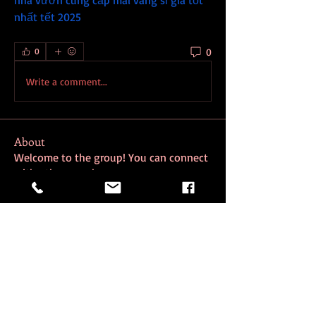
nhà vườn cung cấp mai vàng sỉ giá tốt 
nhất tết 2025
.
0
0
Write a comment...
About
Welcome to the group! You can connect
with other members, ge
...
Read more
Members
Riya Patel
Follow
risoxube
Follow
risoxube