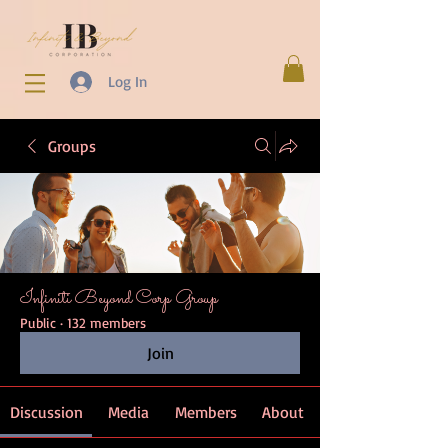
Log In
Groups
Infiniti Beyond Corp Group
Public
·
132 members
Join
Discussion
Media
Members
About